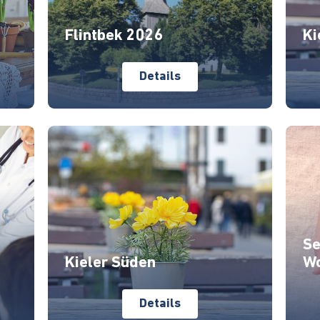
Flintbek 2026
Ki
Details
Se
6
Kieler Süden
Wo
Details