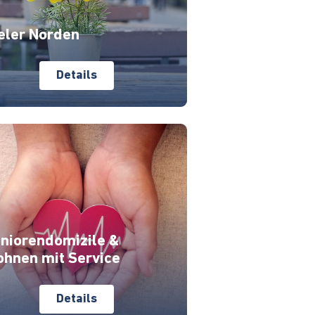
eler Norden
Details
niorendomizile &
hnen mit Service
Details